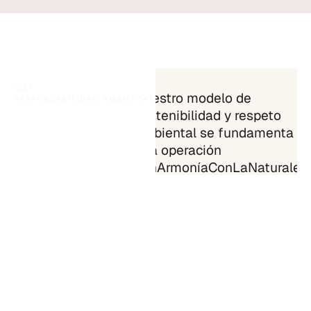
(05)
Nuestro modelo de
RESPONSABILIDAD AMBIENTAL
sostenibilidad y respeto
ambiental se fundamenta e
una operación
#EnArmoníaConLaNaturalez
Desde 1984, hemos adoptado una
gestión empresarial orientada a
prevenir, minimizar y reducir los
impactos ambientales asociados
con la fabricación de insumos par
la protección de cultivos y el
saneamiento ambiental.